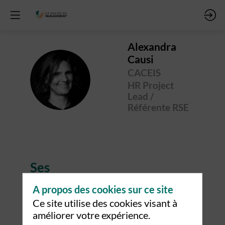
Alexandra
Causi
CACEIS
AC
HR Project
Lead /
Référente RSE
Ses
sessions
A propos des cookies sur ce site
Ce site utilise des cookies visant à
Retrouvez la liste de toutes les sessions
améliorer votre expérience.
présentées par ce speaker pour ne manquer