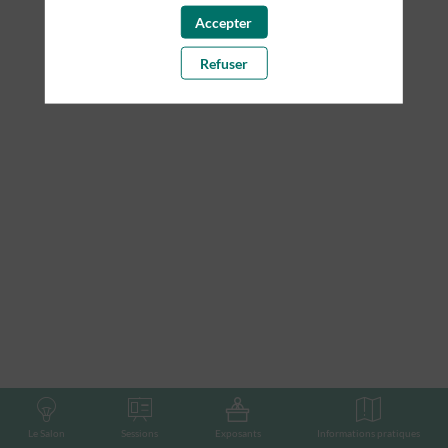
aucune de ses interventions.
Accepter
Toutes les sessions
Refuser
Le Salon
Sessions
Exposants
Informations pratiques