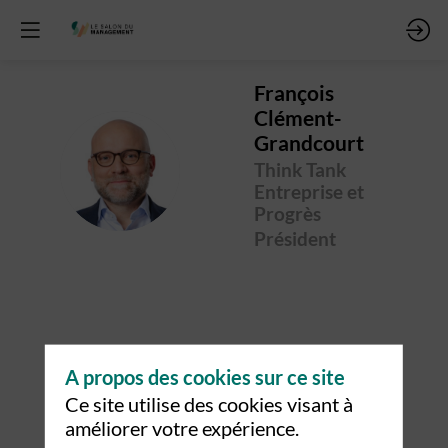
François
Clément-
Grandcourt
FC
Think Tank
Entreprise et
Progrès
Président
Ses
A propos des cookies sur ce site
sessions
Ce site utilise des cookies visant à
améliorer votre expérience.
Retrouvez la liste de toutes les sessions