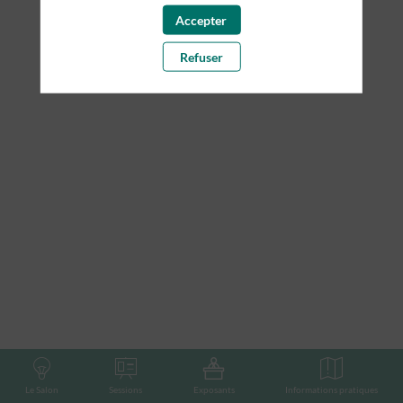
présentées par ce speaker pour ne manquer
Accepter
aucune de ses interventions.
Refuser
Toutes les sessions
Le Salon
Sessions
Exposants
Informations pratiques